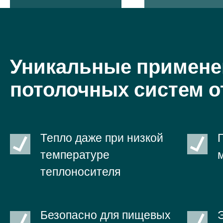
Экономия энергии
Современные
благодаря целому ряду
разработки Zehnd
преимуществ по
области климатич
сравнению с
техники учитываю
традиционными
аспекты комфорт
Уникальные примене
системами отопления
потолочных систем о
Тепло даже при низкой
температуре
теплоносителя
Безопасно для пищевых