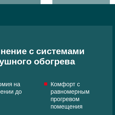
ьно-лучистые
За более чем 20-летний
мы Zehnder можно
опыт применения
 во многих базах
потолочных панелей
иалов для
Zehnder в России не
гически
было ни одного случая
чивого
выхода из строя
тельства
нение с системами
ушного обогрева
омия на
Комфорт с
лении до
равномерным
прогревом
помещения