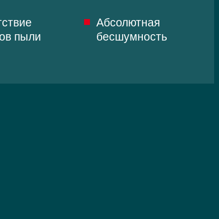
тствие
Абсолютная
ков пыли
бесшумность