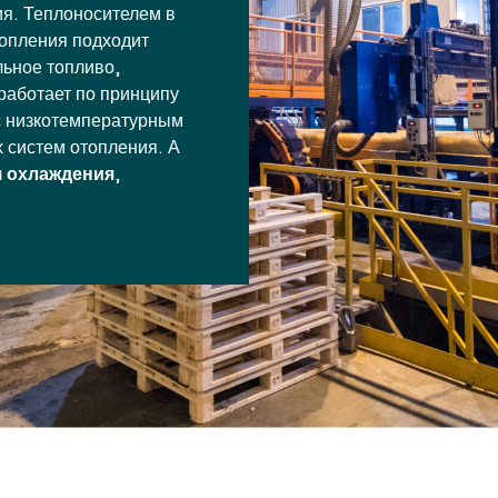
я. Теплоносителем в
топления подходит
льное топливо,
работает по принципу
с низкотемпературным
 систем отопления. А
я охлаждения
,