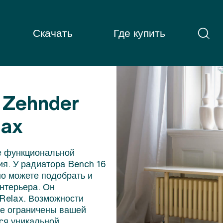
Скачать
Где купить
 Zehnder
lax
е функциональной
ия. У радиатора Bench 16
о можете подобрать и
интерьера. Он
 Relax. Возможности
ее ограничены вашей
ся уникальной